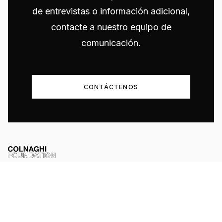
de entrevistas o información adicional,
contacte a nuestro equipo de
comunicación.
CONTÁCTENOS
Una organización benéfica del Reino Unido dedicada a avanzar la
investigación, el conocimiento y la comprensión pública del arte
anterior al siglo XX a través de publicaciones, colaboración
académica, trabajo archivístico e iniciativas educativas.