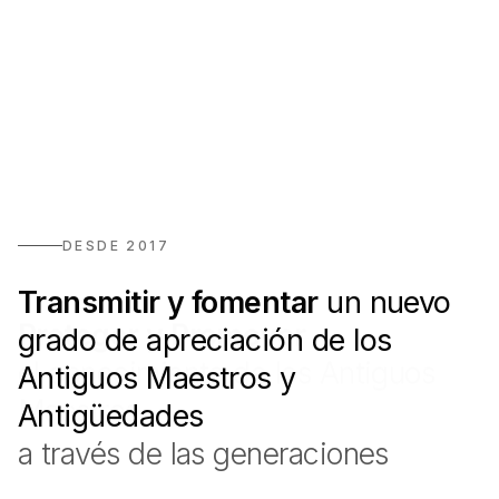
DESDE 2017
The Colnaghi Foundation
Transmitir y fomentar
un nuevo
Proteger y Promover
grado de apreciación de los
el conocimiento de los Antiguos
Antiguos Maestros y
Maestros
Antigüedades
a través de las generaciones