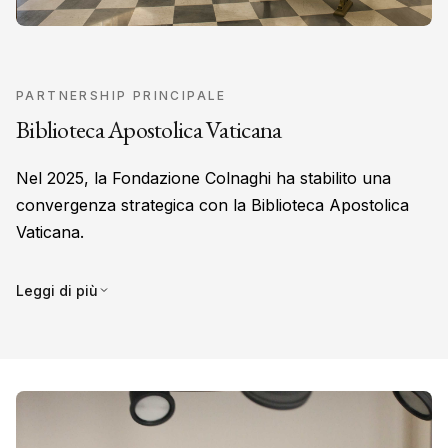
PARTNERSHIP PRINCIPALE
Biblioteca Apostolica Vaticana
Nel 2025, la Fondazione Colnaghi ha stabilito una
convergenza strategica con la Biblioteca Apostolica
Vaticana.
I patron fondatori del PVAL si sono impegnati a sostenere un
Leggi di più
progetto di riorganizzazione della Sezione Archivi.
La Sezione Archivi comprende circa 100.000 unità
archivistiche dal X al XX secolo.
Il progetto creerà un ambiente più adatto alla conservazione
delle collezioni.